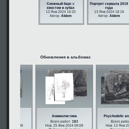
Снежный барс с
Портрет сервала 2019
хвостом в зубах
года
13 Янв 2024 18:20
13 Янв 2024 18:16
Автор:
Aldem
Автор:
Aldem
Обновления в альбомах
и арт
Анималистика
Psychodelic ant
абот:
347
Всего работ:
183
Всего работ
в 2024 09:09
Нов. 25 Фев 2024 09:09
Нов. 13 Янв 202