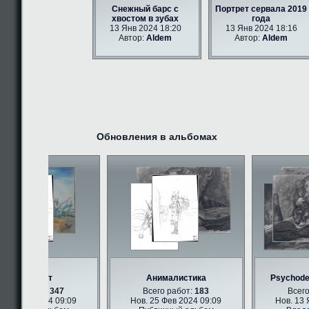
Снежный барс с
Портрет сервала 2019
хвостом в зубах
года
13 Янв 2024 18:20
13 Янв 2024 18:16
Автор:
Aldem
Автор:
Aldem
Обновления в альбомах
Фурри арт
Анималистика
Psychodeli
его работ:
347
Всего работ:
183
Всего р
25 Фев 2024 09:09
Нов. 25 Фев 2024 09:09
Нов. 13 Ян