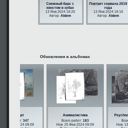
Снежный барс с
Портрет сервала 2019
хвостом в зубах
года
13 Янв 2024 18:20
13 Янв 2024 18:16
Автор:
Aldem
Автор:
Aldem
Обновления в альбомах
Фурри арт
Анималистика
Psychodel
сего работ:
347
Всего работ:
183
Всего
 25 Фев 2024 09:09
Нов. 25 Фев 2024 09:09
Нов. 13 Я