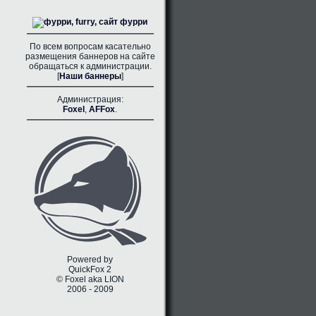
По всем вопросам касательно
размещения баннеров на сайте
обращаться к администрации.
[
Наши баннеры
]
Администрация:
Foxel
,
AFFox
.
Powered by
QuickFox 2
© Foxel aka LION
2006 - 2009