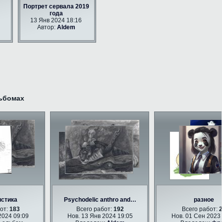
Портрет сервала 2019
года
13 Янв 2024 18:16
Автор:
Aldem
ьбомах
ика
Psychodelic anthro and…
разное
:
183
Всего работ:
192
Всего работ:
26
4 09:09
Нов. 13 Янв 2024 19:05
Нов. 01 Сен 2023 11: