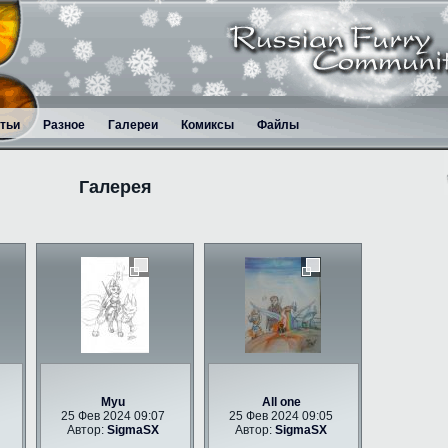
тьи
Разное
Галереи
Комиксы
Файлы
Галерея
Myu
All one
25 Фев 2024 09:07
25 Фев 2024 09:05
Автор:
SigmaSX
Автор:
SigmaSX