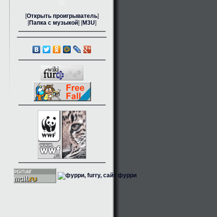
[
Открыть проигрыватель
]
[
Папка с музыкой
] [
M3U
]