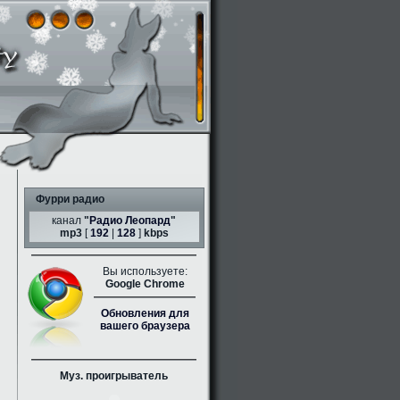
Фурри радио
канал
"
Радио Леопард
"
mp3
[
192
|
128
]
kbps
Вы используете:
Google Chrome
Обновления для
вашего браузера
Муз. проигрыватель