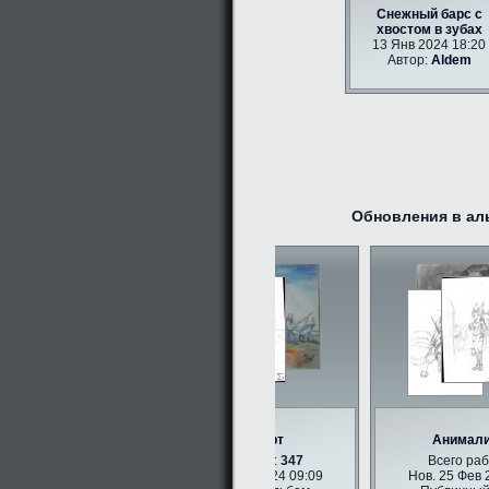
Снежный барс с
хвостом в зубах
13 Янв 2024 18:20
Автор:
Aldem
Обновления в ал
Фурри арт
Анималист
Всего работ:
347
Всего работ
Нов. 25 Фев 2024 09:09
Нов. 25 Фев 202