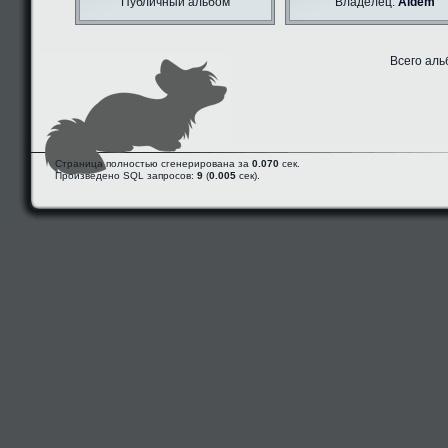
Публичный альбом
Владелец:
Aldem
Всего аль
Страница полностью сгенерирована за
0.070
сек.
Произведено SQL запросов:
9
(
0.005
сек).