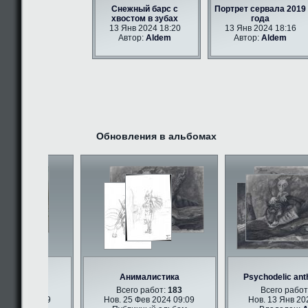
Снежный барс с
Портрет сервала 2019
хвостом в зубах
года
13 Янв 2024 18:20
13 Янв 2024 18:16
Автор:
Aldem
Автор:
Aldem
Обновления в альбомах
 арт
Анималистика
Psychodelic anth
бот:
347
Всего работ:
183
Всего работ:
 2024 09:09
Нов. 25 Фев 2024 09:09
Нов. 13 Янв 2024