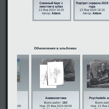
Снежный барс с
Портрет сервала 2019
хвостом в зубах
года
13 Янв 2024 18:20
13 Янв 2024 18:16
Автор:
Aldem
Автор:
Aldem
Обновления в альбомах
ри арт
Анималистика
Psychodelic ant
работ:
347
Всего работ:
183
Всего работ
в 2024 09:09
Нов. 25 Фев 2024 09:09
Нов. 13 Янв 20