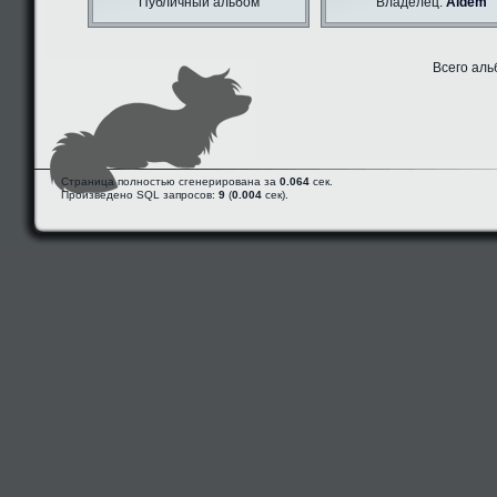
Публичный альбом
Владелец:
Aldem
Всего аль
Страница полностью сгенерирована за
0.064
сек.
Произведено SQL запросов:
9
(
0.004
сек).