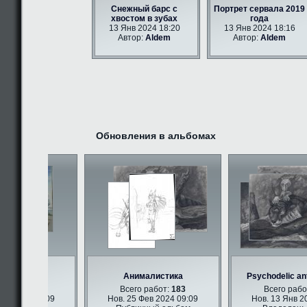
Снежный барс с
Портрет сервала 2019
хвостом в зубах
года
13 Янв 2024 18:20
13 Янв 2024 18:16
Автор:
Aldem
Автор:
Aldem
Обновления в альбомах
ри арт
Анималистика
Psychodelic ant
абот:
347
Всего работ:
183
Всего работ
в 2024 09:09
Нов. 25 Фев 2024 09:09
Нов. 13 Янв 202