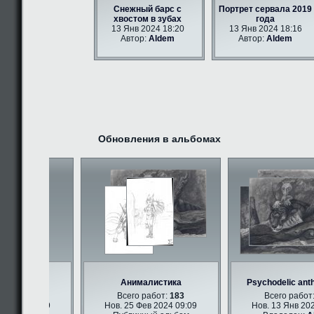
Снежный барс с
Портрет сервала 2019
хвостом в зубах
года
13 Янв 2024 18:20
13 Янв 2024 18:16
Автор:
Aldem
Автор:
Aldem
Обновления в альбомах
 арт
Анималистика
Psychodelic anth
бот:
347
Всего работ:
183
Всего работ:
1
2024 09:09
Нов. 25 Фев 2024 09:09
Нов. 13 Янв 2024