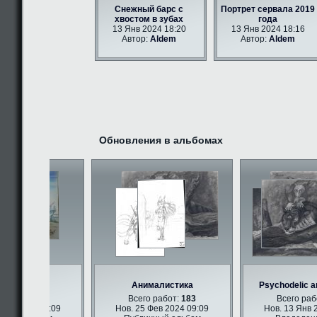
Снежный барс с
Портрет сервала 2019
хвостом в зубах
года
13 Янв 2024 18:20
13 Янв 2024 18:16
Автор:
Aldem
Автор:
Aldem
Обновления в альбомах
ри арт
Анималистика
Psychodelic ant
работ:
347
Всего работ:
183
Всего работ
в 2024 09:09
Нов. 25 Фев 2024 09:09
Нов. 13 Янв 20