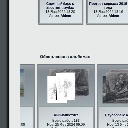
Снежный барс с
Портрет сервала 2019
хвостом в зубах
года
13 Янв 2024 18:20
13 Янв 2024 18:16
Автор:
Aldem
Автор:
Aldem
Обновления в альбомах
ри арт
Анималистика
Psychodelic an
работ:
347
Всего работ:
183
Всего рабо
ев 2024 09:09
Нов. 25 Фев 2024 09:09
Нов. 13 Янв 20