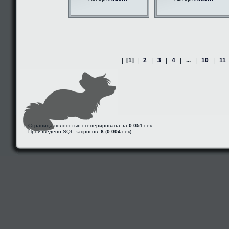
|
[1]
|
2
|
3
|
4
|
...
|
10
|
11
Страница полностью сгенерирована за
0.051
сек.
Произведено SQL запросов:
6
(
0.004
сек).