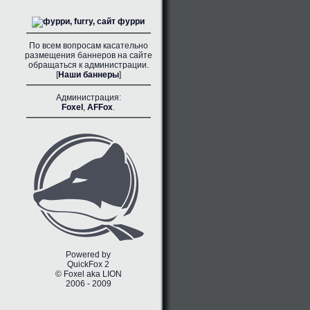
По всем вопросам касательно
размещения баннеров на сайте
обращаться к администрации.
[
Наши баннеры
]
Администрация:
Foxel
,
AFFox
.
Powered by
QuickFox 2
© Foxel aka LION
2006 - 2009