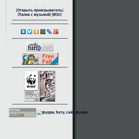
[
Открыть проигрыватель
]
[
Папка с музыкой
] [
M3U
]