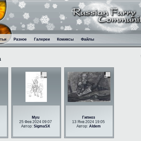
тьи
Разное
Галереи
Комиксы
Файлы
а
Myu
Гипноз
25 Фев 2024 09:07
13 Янв 2024 19:05
Автор:
SigmaSX
Автор:
Aldem