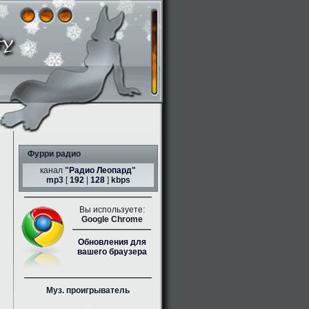
Фурри радио
канал
"
Радио Леопард
"
mp3
[
192
|
128
]
kbps
Вы используете:
Google Chrome
Обновления для
вашего браузера
Муз. проигрыватель