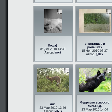
спрятались в
Коша)
ромашках
06 Дек 2010 14:33
15 Ноя 2010 05:37
Автор:
Inori
Автор:
@lex
Фурри лисы,просто
лис
лисы,и,д.
23 Мар 2010 13:46
23 Мар 2010 14:04
Автор:
Folxls