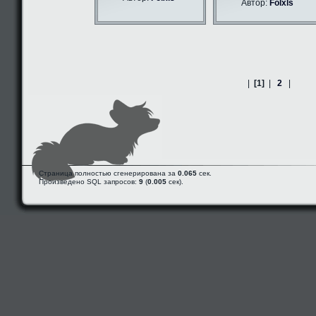
Автор:
Folxls
|
[1]
|
2
|
Страница полностью сгенерирована за
0.065
сек.
Произведено SQL запросов:
9
(
0.005
сек).