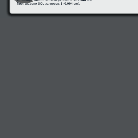
Произведено SQL запросов:
6
(
0.004
сек).