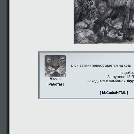
злой ватник переобувается на ходу.
image/jp
Загружено 13 Я
Aldem
Находится в альбомах:
Фур
[
Работы
]
[ bbCode/HTML ]