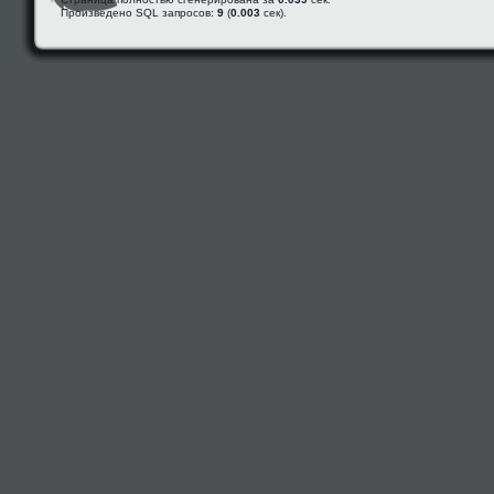
Произведено SQL запросов:
9
(
0.003
сек).